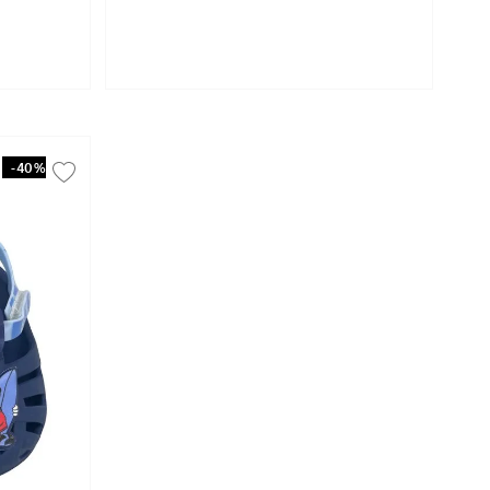
-
40%