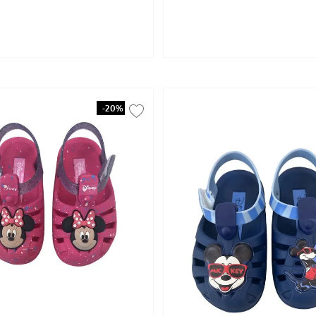
-
20%