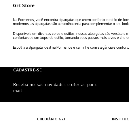
Gzt Store
Na Pormenos, você encontra alpargatas que unem conforto e estilo de form
modernos, as alpargatas são a escolha certa para complementar o seu look 
Disponíveis em diversas cores e estilos, nossas alpargatas são versáteis 
confortável e um toque de estilo, tornando seus passos mais leves e chei
Escolha a alpargata ideal na Pormenos e caminhe com elegância e confort
CADASTRE-SE
Receba nossas novidades e ofertas por e-
mail.
CREDIÁRIO GZT
INSTITU