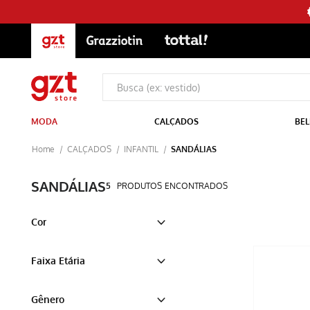
MODA
CALÇADOS
BEL
CALÇADOS
INFANTIL
SANDÁLIAS
SANDÁLIAS
5
PRODUTOS
Cor
Rosa Pink
Faixa Etária
Preta
Azul Marinho
Infantil
Gênero