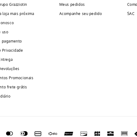
rupo Grazziotin
Meus pedidos
Como
a loja mais próxima
Acompanhe seu pedido
SAC
conosco
e uso
e pagamento
e Privacidade
Entrega
Devoluções
ntos Promocionais
to frete grátis
diário