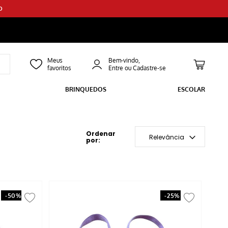
O
Bem-vindo,
BRINQUEDOS
ESCOLAR
Relevância
-
50%
-
25%