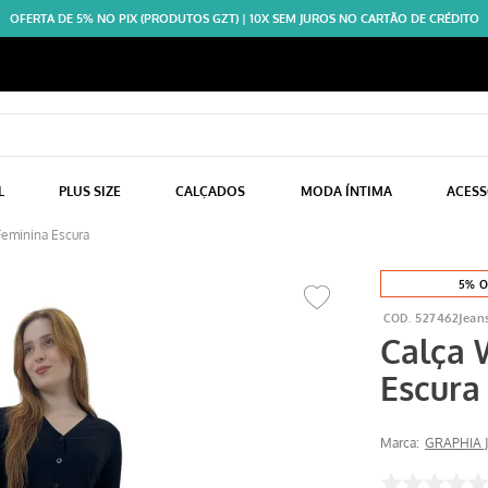
OFERTA DE 5% NO PIX (PRODUTOS GZT) | 10X SEM JUROS NO CARTÃO DE CRÉDITO
L
PLUS SIZE
CALÇADOS
MODA ÍNTIMA
ACES
Feminina Escura
5% O
527462Jean
Calça 
Escura
Marca:
GRAPHIA 