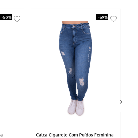
-
50%
-
69%
na
Calça Cigarrete Com Puídos Feminina
Ca