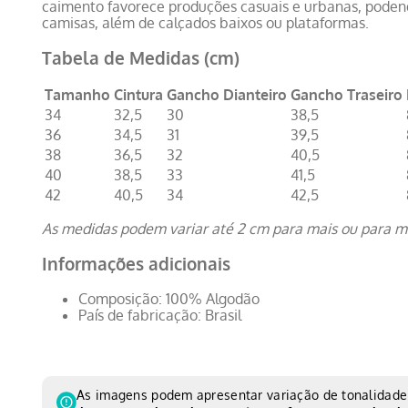
caimento favorece produções casuais e urbanas, poden
camisas, além de calçados baixos ou plataformas.
Tabela de Medidas (cm)
Tamanho
Cintura
Gancho Dianteiro
Gancho Traseiro
34
32,5
30
38,5
36
34,5
31
39,5
38
36,5
32
40,5
40
38,5
33
41,5
42
40,5
34
42,5
As medidas podem variar até 2 cm para mais ou para m
Informações adicionais
Composição: 100% Algodão
País de fabricação: Brasil
As imagens podem apresentar variação de tonalidade 