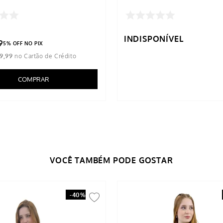
INDISPONÍVEL
9
5% OFF NO PIX
9
,
99
COMPRAR
-
40%