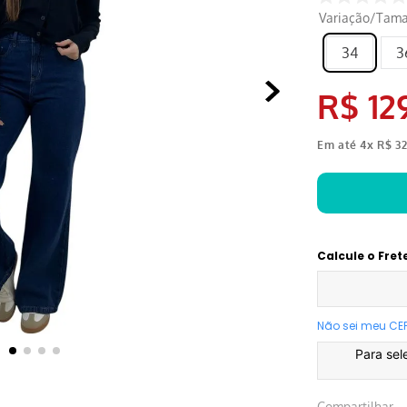
Variação/Tam
34
3
R$
12
Em até
4
x
R$
3
Calcule o Fret
Não sei meu CE
Para sel
Compartilhar