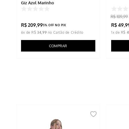
Giz Azul Marinho
R$
109
,
99
R$
209
,
99
R$
49
,
9
5% OFF NO PIX
6
x de
R$
34
,
99
1
x de
R$
4
COMPRAR