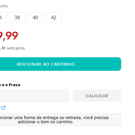
anho
6
38
40
42
9
,
99
2
,
49
sem juros
e e o Prazo
CALCULAR
P
ecionar uma forma de entrega ou retirada, você precisa
adicionar o item no carrinho.