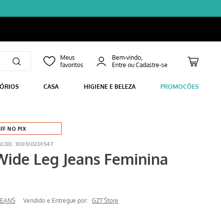
Bem-vindo,
SÓRIOS
CASA
HIGIENE E BELEZA
PROMOÇÕES
FF NO PIX
s
100510201547
Wide Leg Jeans Feminina
JEANS
Vendido e Entregue por:
GZT Store