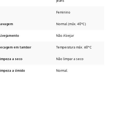
Jeans
Feminino
 Lavagem
Normal (máx. 40°C)
Alvejamento
Não Alvejar
 secagem em tambor
Temperatura máx. 60°C
limpeza a seco
Não limpar a seco
limpeza a úmido
Normal