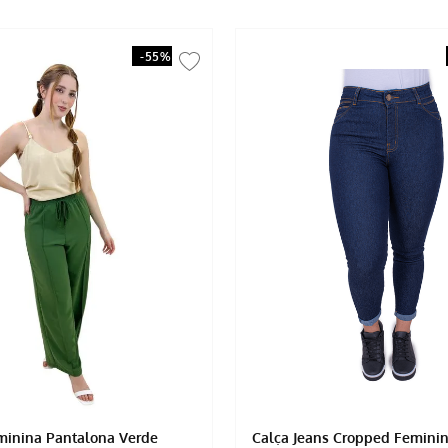
-
55%
minina Pantalona Verde
Calça Jeans Cropped Femini