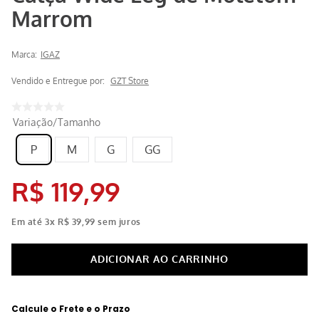
Marrom
Marca:
IGAZ
Vendido e Entregue por:
GZT Store
Variação/Tamanho
P
M
G
GG
R$
119
,
99
Em até
3
x
R$
39
,
99
sem juros
Calcule o Frete e o Prazo