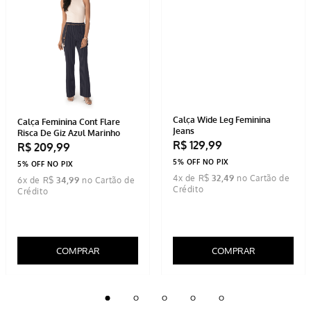
Calça Wide Leg Feminina
Calça Feminina Cont Flare
Jeans
Risca De Giz Azul Marinho
R$
129
,
99
R$
209
,
99
5% OFF NO PIX
5% OFF NO PIX
4
x de
R$
32
,
49
6
x de
R$
34
,
99
COMPRAR
COMPRAR