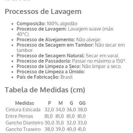
Processos de Lavagem
Composição:
100% algodão
Processo de Lavagem:
Lavagem suave (máx.
40°C).
Processo de Alvejamento:
Não alvejar.
Processo de Secagem em Tambor:
Não secar em
tambor.
Processo de Secagem Natural:
Secar em varal.
Processo de Passadoria:
Passar no máximo a 150º.
Processo de Limpeza a Seco:
Não limpar a seco.
Processo de Limpeza a Úmido:
País de Fabricação:
Brasil
Tabela de Medidas (cm)
Medidas
P
M
G
GG
Cintura Esticada
32,0
34,0
36,0
38,0
Entre Pernas
81,0
81,0
81,0
81,0
Gancho Dianteiro
30,0
31,0
32,0
33,0
Gancho Traseiro
38,0
39,0
40,0
41,0