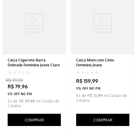
Calça Cigarrete Barra
Calça Mom com Cinto
Dobrada Feminina Jeans Claro
Feminina Jeans
R$
99
,
99
R$
159
,
99
R$
79
,
96
5% OFF NO PIX
5% OFF NO PIX
5
x de
R$
31
,
99
2
x de
R$
39
,
98
COMPRAR
COMPRAR