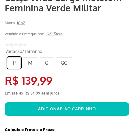
Feminina Verde Militar
Marca:
IGAZ
Vendido e Entregue por:
GZT Store
Variação/Tamanho
P
M
G
GG
R$
139
,
99
Em até
4
x
R$
34
,
99
sem juros
Calcule o Frete e o Prazo