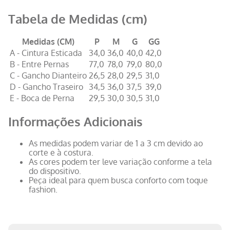
Tabela de Medidas (cm)
Medidas (CM)
P
M
G
GG
A - Cintura Esticada
34,0
36,0
40,0
42,0
B - Entre Pernas
77,0
78,0
79,0
80,0
C - Gancho Dianteiro
26,5
28,0
29,5
31,0
D - Gancho Traseiro
34,5
36,0
37,5
39,0
E - Boca de Perna
29,5
30,0
30,5
31,0
Informações Adicionais
As medidas podem variar de 1 a 3 cm devido ao
corte e à costura.
As cores podem ter leve variação conforme a tela
do dispositivo.
Peça ideal para quem busca conforto com toque
fashion.