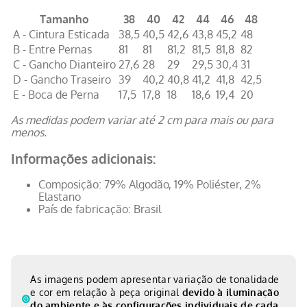
Tamanho
38
40
42
44
46
48
A - Cintura Esticada
38,5
40,5
42,6
43,8
45,2
48
B - Entre Pernas
81
81
81,2
81,5
81,8
82
C - Gancho Dianteiro
27,6
28
29
29,5
30,4
31
D - Gancho Traseiro
39
40,2
40,8
41,2
41,8
42,5
E - Boca de Perna
17,5
17,8
18
18,6
19,4
20
As medidas podem variar até 2 cm para mais ou para
menos.
Informações adicionais:
Composição: 79% Algodão, 19% Poliéster, 2%
Elastano
País de fabricação: Brasil
As imagens podem apresentar variação de tonalidade
e cor em relação à peça original
devido à iluminação
do ambiente e às configurações individuais de cada