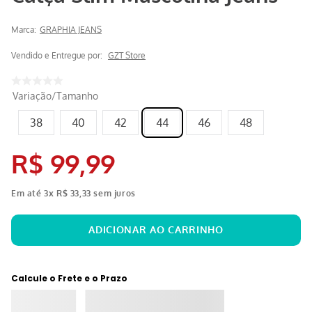
Marca:
GRAPHIA JEANS
Vendido e Entregue por:
GZT Store
Variação/Tamanho
38
40
42
44
46
48
R$
99
,
99
Em até
3
x
R$
33
,
33
sem juros
Calcule o Frete e o Prazo