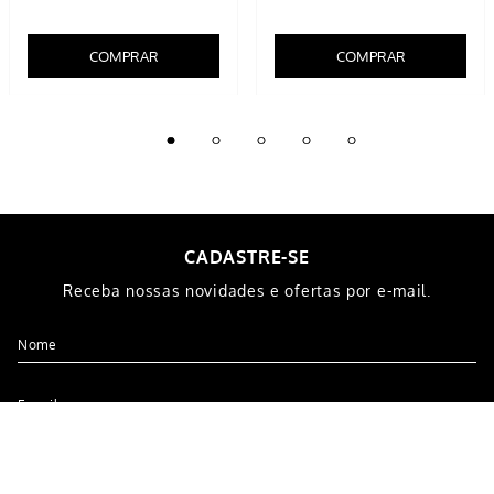
Calça Jeans Reta Masculina
Calça Jeans Slim Masculina
Azul Escuro
Preta Estonada
R$
99
,
99
R$
129
,
99
R$
79
,
96
5% OFF NO PIX
5% OFF NO PIX
4
x de
R$
32
,
49
2
x de
R$
39
,
98
COMPRAR
COMPRAR
CADASTRE-SE