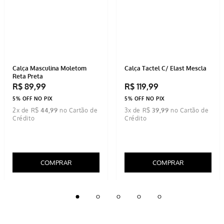
Calça Masculina Moletom
Calça Tactel C/ Elast Mescla
Reta Preta
R$
89
,
99
R$
119
,
99
5% OFF NO PIX
5% OFF NO PIX
2
x de
R$
44
,
99
3
x de
R$
39
,
99