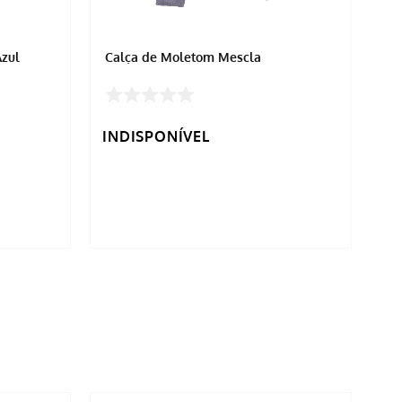
Azul
Calça de Moletom Mescla
Ca
INDISPONÍVEL
IN