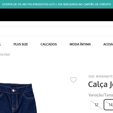
OFERTA DE 5% NO PIX (PRODUTOS GZT) | 10X SEM JUROS NO CARTÃO DE CRÉDITO
L
PLUS SIZE
CALÇADOS
MODA ÍNTIMA
ACES
ina Azul
10150316177
Calça 
Variação/Tam
12
14