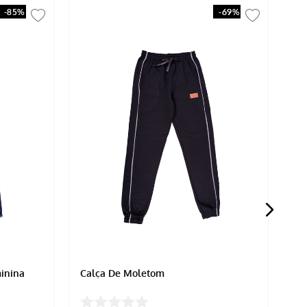
-
85%
-
69%
inina
Calça De Moletom
Ca