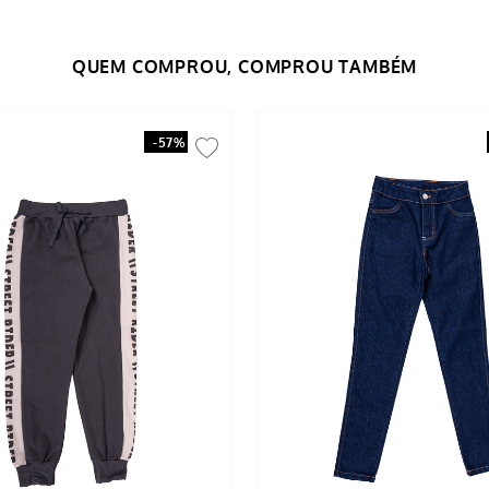
-
57%