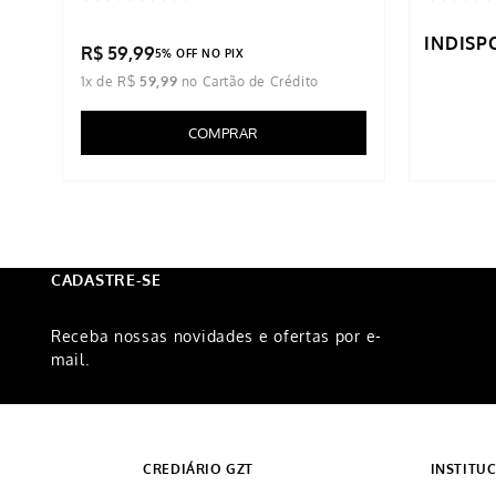
INDISP
R$
59
,
99
5% OFF NO PIX
1
x de
R$
59
,
99
COMPRAR
CADASTRE-SE
Receba nossas novidades e ofertas por e-
mail.
CREDIÁRIO GZT
INSTITU