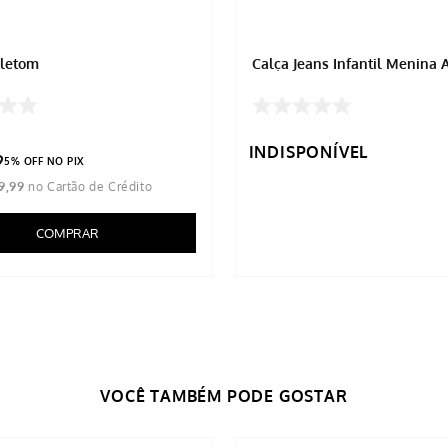
oletom
Calça Jeans Infantil Menina 
INDISPONÍVEL
9
5% OFF NO PIX
9
,
99
COMPRAR