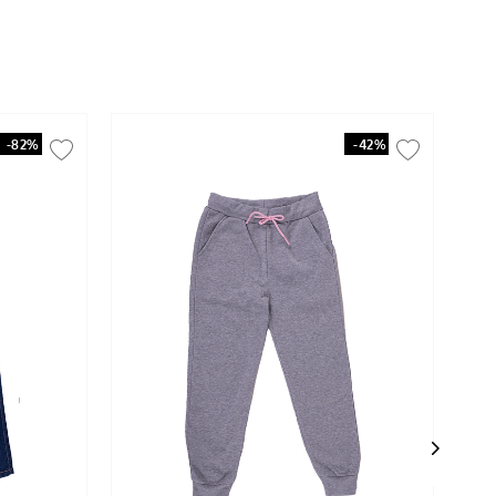
-
82%
-
42%