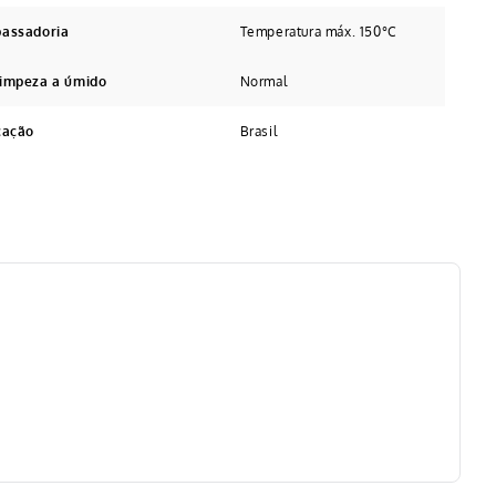
passadoria
Temperatura máx. 150°C
limpeza a úmido
Normal
cação
Brasil