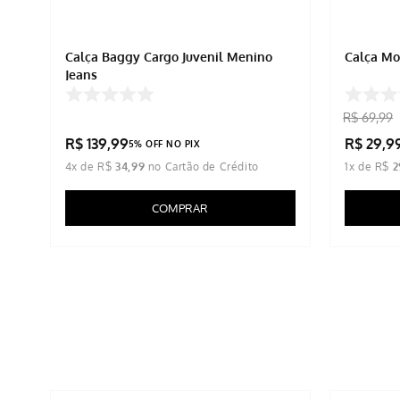
Calça Baggy Cargo Juvenil Menino
Calça M
Jeans
R$
69
,
99
R$
139
,
99
R$
29
,
9
5% OFF NO PIX
4
x de
R$
34
,
99
1
x de
R$
2
COMPRAR