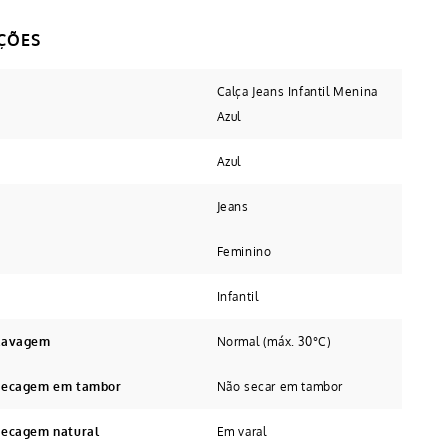
Calça Jeans Infantil Menina
Azul
Azul
Jeans
Feminino
Infantil
 Lavagem
Normal (máx. 30°C)
 secagem em tambor
Não secar em tambor
secagem natural
Em varal