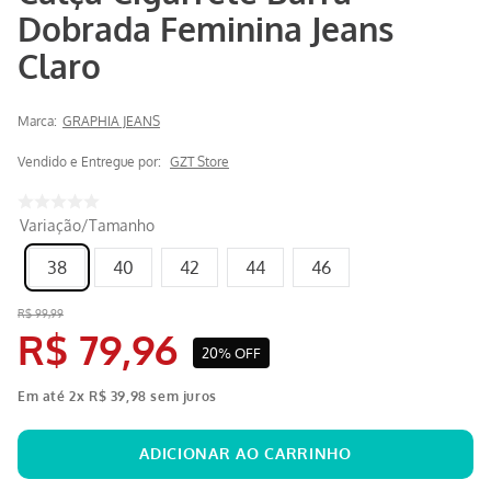
Dobrada Feminina Jeans
Claro
Marca:
GRAPHIA JEANS
Vendido e Entregue por:
GZT Store
Variação/Tamanho
38
40
42
44
46
R$
99
,
99
R$
79
,
96
20%
OFF
Em até
2
x
R$
39
,
98
sem juros