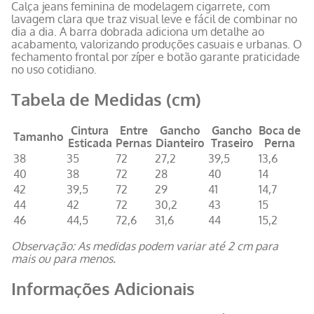
Calça jeans feminina de modelagem cigarrete, com
lavagem clara que traz visual leve e fácil de combinar no
dia a dia. A barra dobrada adiciona um detalhe ao
acabamento, valorizando produções casuais e urbanas. O
fechamento frontal por zíper e botão garante praticidade
no uso cotidiano.
Tabela de Medidas (cm)
Cintura
Entre
Gancho
Gancho
Boca de
Tamanho
Esticada
Pernas
Dianteiro
Traseiro
Perna
38
35
72
27,2
39,5
13,6
40
38
72
28
40
14
42
39,5
72
29
41
14,7
44
42
72
30,2
43
15
46
44,5
72,6
31,6
44
15,2
Observação: As medidas podem variar até 2 cm para
mais ou para menos.
Informações Adicionais