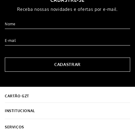
-
20%
Calça Pantalona Feminina em
Calça Cigarrete Barra
Cotelê Chumbo
Dobrada Feminina Jeans Claro
R$
99
,
99
R$
119
,
99
R$
79
,
96
5% OFF NO PIX
5% OFF NO PIX
3
x de
R$
39
,
99
2
x de
R$
39
,
98
COMPRAR
COMPRAR