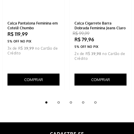
Calça Wide Cargo Moletom
Calça Feminina Alfaiataria
Feminina Verde Militar
Reta Preta
R$
139
,
99
R$
149
,
99
5% OFF NO PIX
5% OFF NO PIX
4
x de
R$
34
,
99
4
x de
R$
37
,
49
COMPRAR
COMPRAR