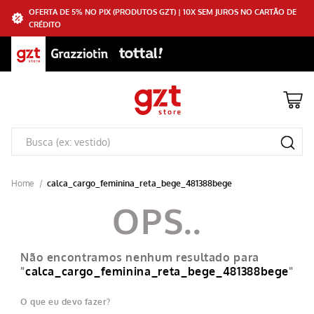
OFERTA DE 5% NO PIX (PRODUTOS GZT) | 10X SEM JUROS NO CARTÃO DE
CRÉDITO
calca_cargo_feminina_reta_bege_481388bege
Não encontramos nenhum resultado para
"
calca_cargo_feminina_reta_bege_481388bege
"
O que eu devo fazer?