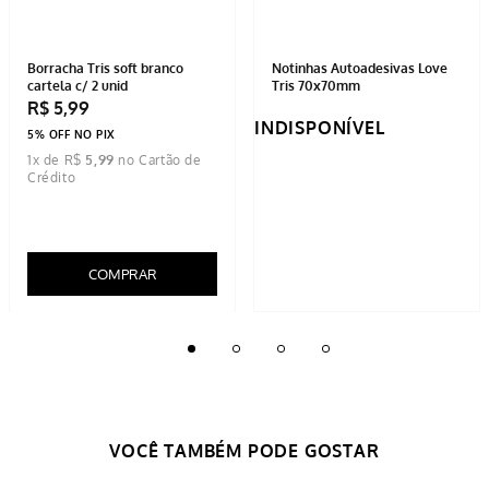
-
41%
Borracha Tris soft branco
Notinhas Autoadesivas Love
cartela c/ 2 unid
Tris 70x70mm
R$
5
,
99
INDISPONÍVEL
5% OFF NO PIX
1
x de
R$
5
,
99