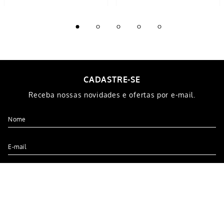
cartela c/ 2 unid
R$
3
,
99
R$
5
,
99
5% OFF NO PIX
5% OFF NO PIX
1
x de
R$
3
,
99
1
x de
R$
5
,
99
COMPRAR
COMPRAR
CADASTRE-SE
Receba nossas novidades e ofertas por e-mail.