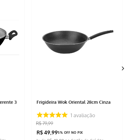
erente 3
Frigideira Wok Oriental 28cm Cinza
Fr
Ca
1
avaliação
R$
79
,
99
R$
49
,
99
R
5% OFF NO PIX