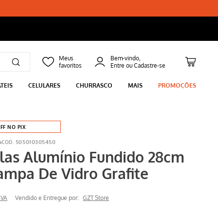
Bem-vindo,
TEIS
CELULARES
CHURRASCO
MAIS
PROMOÇÕES
FF NO PIX
a
505010305450
las Alumínio Fundido 28cm
mpa De Vidro Grafite
AVA
Vendido e Entregue por:
GZT Store