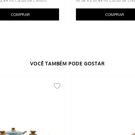
32
,
49
4
x de
R$
37
,
49
COMPRAR
COMPRAR