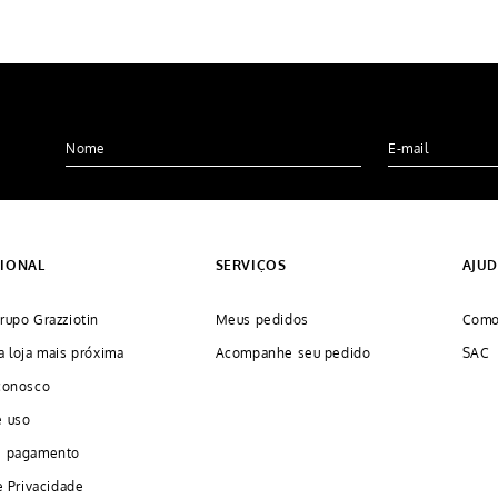
CIONAL
SERVIÇOS
AJU
rupo Grazziotin
Meus pedidos
Como
a loja mais próxima
Acompanhe seu pedido
SAC
conosco
e uso
e pagamento
e Privacidade