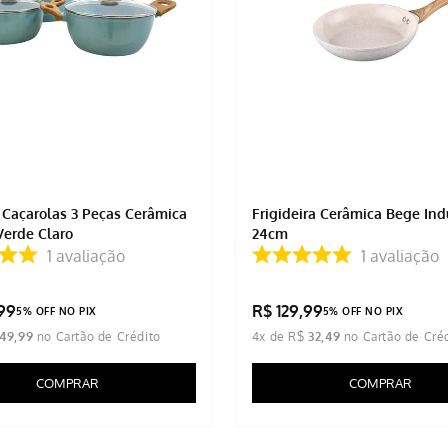
 Caçarolas 3 Peças Cerâmica
Frigideira Cerâmica Bege In
Verde Claro
24cm
1
avaliação
1
avaliação
99
R$
129
,
99
5% OFF NO PIX
5% OFF NO PIX
49
,
99
4
x de
R$
32
,
49
COMPRAR
COMPRAR