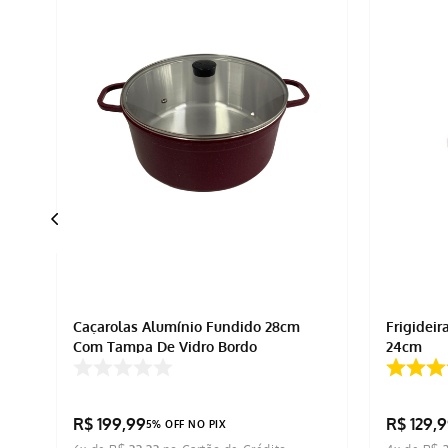
Caçarolas Alumínio Fundido 28cm
Frigidei
rt
Com Tampa De Vidro Bordo
24cm
R$
199
,
99
R$
129
,
9
5% OFF NO PIX