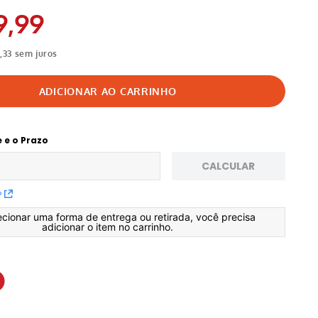
9
,
99
3
,
33
sem juros
e e o Prazo
CALCULAR
P
ecionar uma forma de entrega ou retirada, você precisa
adicionar o item no carrinho.