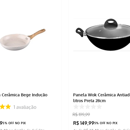
ra Cerâmica Bege Indução
Panela Wok Cerâmica Antiad
litros Preta 28cm
1
avaliação
R$
199
,
99
9
R$
149
,
99
5% OFF NO PIX
5% OFF NO PIX