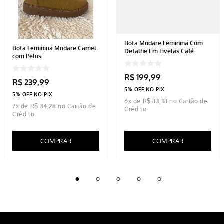
Bota Modare Feminina Com
Bota Feminina Modare Camel
Detalhe Em Fivelas Café
com Pelos
R$
199
,
99
R$
239
,
99
5% OFF NO PIX
5% OFF NO PIX
6
x de
R$
33
,
33
7
x de
R$
34
,
28
COMPRAR
COMPRAR