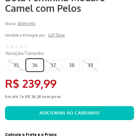
Camel com Pelos
Marca:
BEIRA RIO
Vendido e Entregue por:
GZT Store
Variação/Tamanho
35
36
37
38
39
R$
239
,
99
Em até
7
x
R$
34
,
28
sem juros
Calcule o Frete e o Prazo