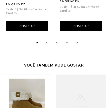
5% OFF NO PIX
5% OFF NO PIX
7
x de
R$
31
,
42
7
x de
R$
34
,
28
COMPRAR
COMPRAR