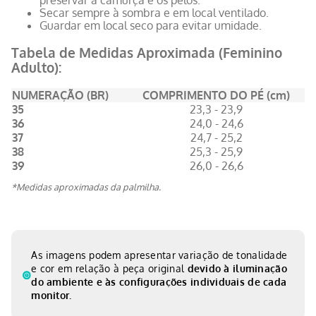
preservar a camurça e os pelos.
Secar sempre à sombra e em local ventilado.
Guardar em local seco para evitar umidade.
Tabela de Medidas Aproximada (Feminino
Adulto):
NUMERAÇÃO (BR)
COMPRIMENTO DO PÉ (cm)
35
23,3 - 23,9
36
24,0 - 24,6
37
24,7 - 25,2
38
25,3 - 25,9
39
26,0 - 26,6
*Medidas aproximadas da palmilha.
As imagens podem apresentar variação de tonalidade
e cor em relação à peça original
devido à iluminação
do ambiente e às configurações individuais de cada
monitor.