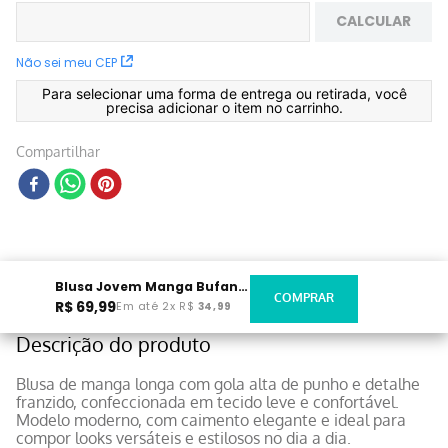
CALCULAR
Não sei meu CEP
Para selecionar uma forma de entrega ou retirada, você
precisa adicionar o item no carrinho.
Compartilhar
Blusa Jovem Manga Bufante Preta
R$
69
,
99
Em até
2
x
R$
34
,
99
Descrição do produto
Blusa de manga longa com gola alta de punho e detalhe
franzido, confeccionada em tecido leve e confortável.
Modelo moderno, com caimento elegante e ideal para
compor looks versáteis e estilosos no dia a dia.