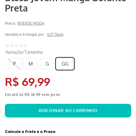
Preta
Marca:
INTENSE MODA
Vendido e Entregue por:
GZT Store
Variação/Tamanho
P
M
G
GG
R$
69
,
99
Em até
2
x
R$
34
,
99
sem juros
Calcule o Frete e o Prazo