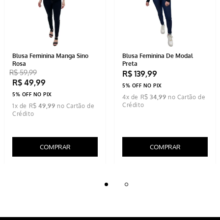
-
17%
Blusa Feminina Manga Sino
Blusa Feminina De Modal
Rosa
Preta
R$
59
,
99
R$
139
,
99
R$
49
,
99
5% OFF NO PIX
5% OFF NO PIX
4
x de
R$
34
,
99
1
x de
R$
49
,
99