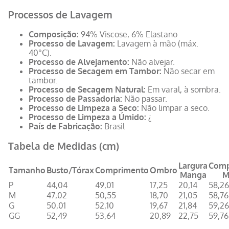
Processos de Lavagem
Composição:
94% Viscose, 6% Elastano
Processo de Lavagem:
Lavagem à mão (máx.
40°C).
Processo de Alvejamento:
Não alvejar.
Processo de Secagem em Tambor:
Não secar em
tambor.
Processo de Secagem Natural:
Em varal, à sombra.
Processo de Passadoria:
Não passar.
Processo de Limpeza a Seco:
Não limpar a seco.
Processo de Limpeza a Úmido:
¿
País de Fabricação:
Brasil
Tabela de Medidas (cm)
Largura
Comp
Tamanho
Busto/Tórax
Comprimento
Ombro
Manga
M
P
44,04
49,01
17,25
20,14
58,26
M
47,02
50,55
18,70
21,05
58,76
G
50,01
52,10
19,67
21,84
59,26
GG
52,49
53,64
20,89
22,75
59,76