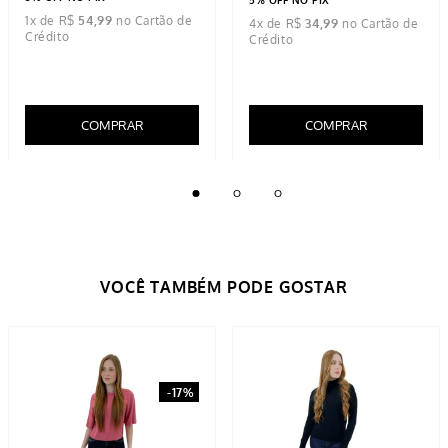
Blusa Feminina Cropped
Blusa Feminina De Modal
Cotton Azul Marinho
Preta
R$
54
,
99
R$
139
,
99
5% OFF NO PIX
5% OFF NO PIX
1
x de
R$
54
,
99
4
x de
R$
34
,
99
COMPRAR
COMPRAR