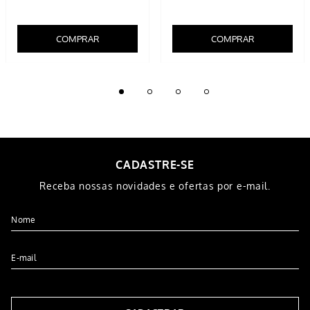
Suéter Retilínea Acrílico
Blusa Feminina Em Poliamida
INDISPONÍVEL
INDISPONÍVEL