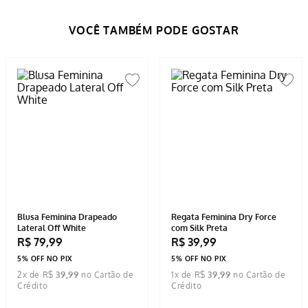
Por
:
Soelene P.
De
:
Passo Fundo - RS
Essa avaliação foi útil?
0
0
Loja
:
Olá Soelene! Agradecemos sua contribuição
e dica sobre o tamanho. Ficamos felizes em saber
que gostou de sua compra. Estamos sempre
trabalhando para melhorar nossos produtos e seu
feedback é essencial para isso. Caso tenha
qualquer dúvida ou precise de ajuda, não hesite
em nos contatar. Boas compras! Equipe GZT Store.
1 - 1
de
1
ESCREVER AVALIAÇÃO