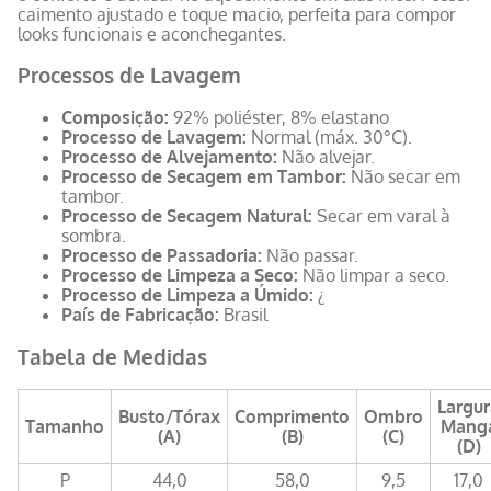
caimento ajustado e toque macio, perfeita para compor
looks funcionais e aconchegantes.
Processos de Lavagem
Composição:
92% poliéster, 8% elastano
Processo de Lavagem:
Normal (máx. 30°C).
Processo de Alvejamento:
Não alvejar.
Processo de Secagem em Tambor:
Não secar em
tambor.
Processo de Secagem Natural:
Secar em varal à
sombra.
Processo de Passadoria:
Não passar.
Processo de Limpeza a Seco:
Não limpar a seco.
Processo de Limpeza a Úmido:
¿
País de Fabricação:
Brasil
Tabela de Medidas
Largur
Busto/Tórax
Comprimento
Ombro
Tamanho
Mang
(A)
(B)
(C)
(D)
P
44,0
58,0
9,5
17,0