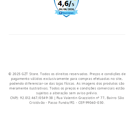
Blusa Feminina Drapeado
Regata Feminina Dry Force
Lateral Off White
com Silk Preta
R$
79
,
99
R$
39
,
99
5% OFF NO PIX
5% OFF NO PIX
2
x de
R$
39
,
99
1
x de
R$
39
,
99
COMPRAR
COMPRAR
CADASTRE-SE