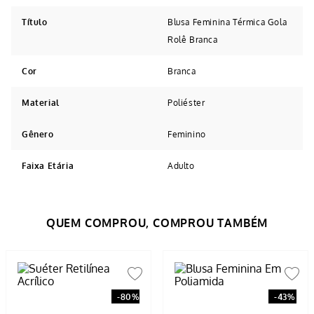
Título
Blusa Feminina Térmica Gola
Rolê Branca
Cor
Branca
Material
Poliéster
Gênero
Feminino
Faixa Etária
Adulto
Avaliações
5
estrelas
1
5.00
4
estrelas
0
3
estrelas
0
1
avaliação
2
estrelas
0
1
estrela
0