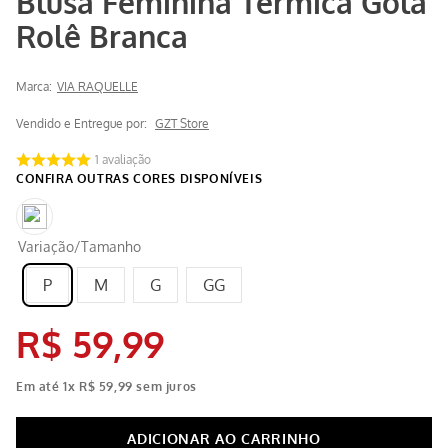
Rolê Branca
Marca:
VIA RAQUELLE
Vendido e Entregue por:
GZT Store
1
avaliação
Variação/Tamanho
P
M
G
GG
R$
59
,
99
Em até
1
x
R$
59
,
99
sem juros