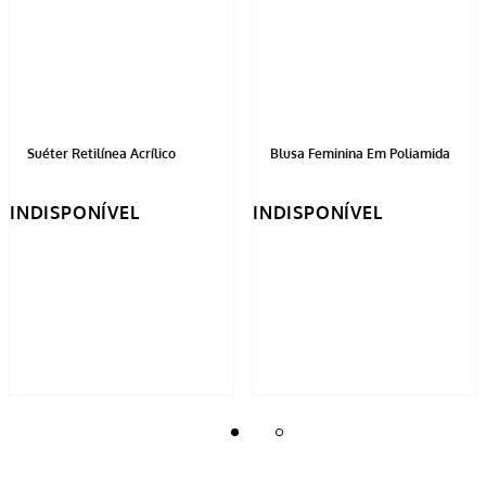
100%
Recomendam este produto
Ordernar por:
Mais antigos primeiro
Enviado há
2 anos
Recomendo pegar um tamanho maior que
usual pois apesar de ter elastano ela ficou
bem apertada no pescoço/gola ... Mas é
muito gostosa e quentinha!
Sim, recomendaria a um amigo