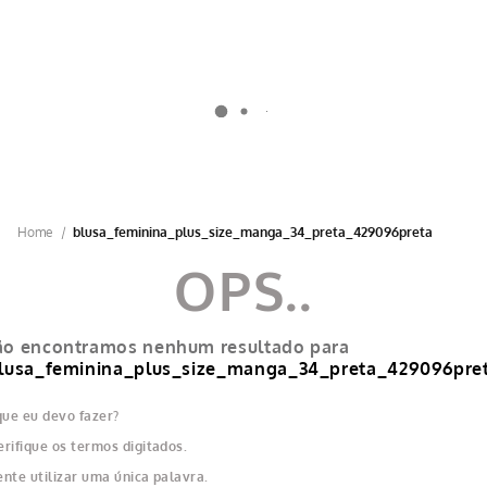
OFERTA DE 5% NO PIX (PRODUTOS GZT) | 10X SEM JUROS NO CARTÃO DE
CRÉDITO
blusa_feminina_plus_size_manga_34_preta_429096preta
o encontramos nenhum resultado para
lusa_feminina_plus_size_manga_34_preta_429096pre
que eu devo fazer?