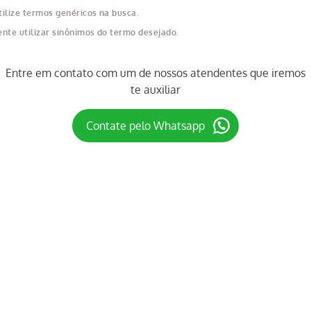
erifique os termos digitados.
ente utilizar uma única palavra.
tilize termos genéricos na busca.
ente utilizar sinônimos do termo desejado.
Entre em contato com um de nossos atendentes que iremos
te auxiliar
Contate pelo Whatsapp