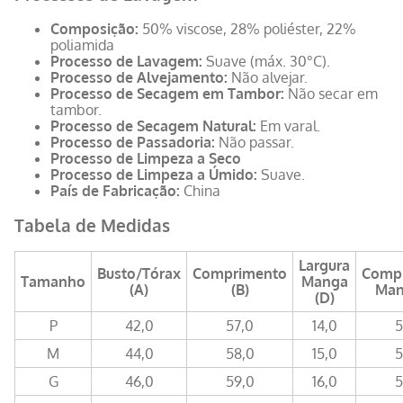
Composição:
50% viscose, 28% poliéster, 22%
poliamida
Processo de Lavagem:
Suave (máx. 30°C).
Processo de Alvejamento:
Não alvejar.
Processo de Secagem em Tambor:
Não secar em
tambor.
Processo de Secagem Natural:
Em varal.
Processo de Passadoria:
Não passar.
Processo de Limpeza a Seco
Processo de Limpeza a Úmido:
Suave.
País de Fabricação:
China
Tabela de Medidas
Largura
Busto/Tórax
Comprimento
Comp
Tamanho
Manga
(A)
(B)
Man
(D)
P
42,0
57,0
14,0
5
M
44,0
58,0
15,0
5
G
46,0
59,0
16,0
5