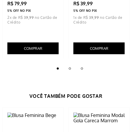
Blusa Feminina Drapeado
Regata Feminina Dry Preta
Lateral Off White
R$
79
,
99
R$
39
,
99
5% OFF NO PIX
5% OFF NO PIX
2
x de
R$
39
,
99
1
x de
R$
39
,
99
COMPRAR
COMPRAR