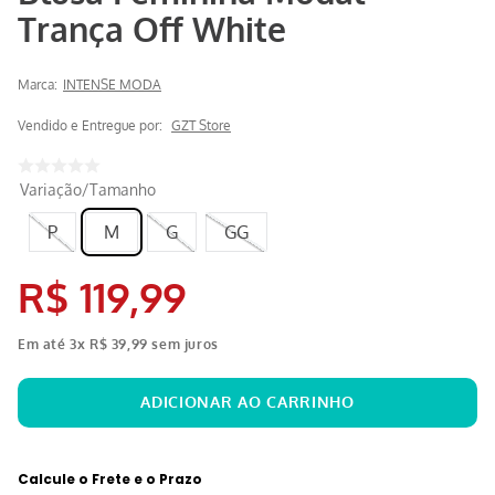
Trança Off White
Marca:
INTENSE MODA
Vendido e Entregue por:
GZT Store
Variação/Tamanho
P
M
G
GG
R$
119
,
99
Em até
3
x
R$
39
,
99
sem juros
Calcule o Frete e o Prazo