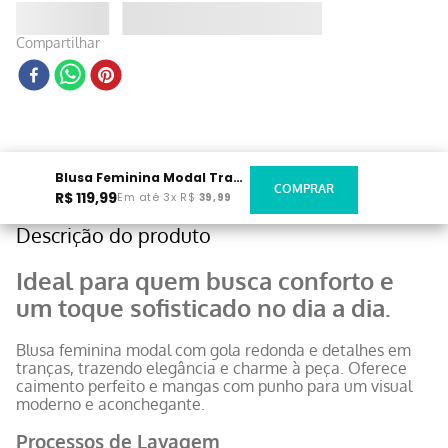
Compartilhar
Blusa Feminina Modal Trança Off White
R$
119
,
99
Em até
3
x
R$
39
,
99
Descrição do produto
Ideal para quem busca conforto e
um toque sofisticado no dia a dia.
Blusa feminina modal com gola redonda e detalhes em
tranças, trazendo elegância e charme à peça. Oferece
caimento perfeito e mangas com punho para um visual
moderno e aconchegante.
Processos de Lavagem