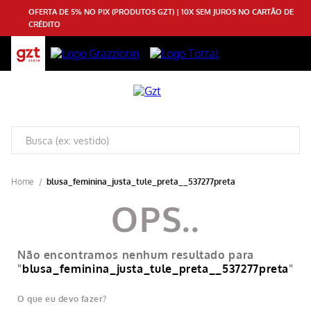
OFERTA DE 5% NO PIX (PRODUTOS GZT) | 10X SEM JUROS NO CARTÃO DE
CRÉDITO
blusa_feminina_justa_tule_preta__537277preta
Não encontramos nenhum resultado para
"
blusa_feminina_justa_tule_preta__537277preta
"
O que eu devo fazer?