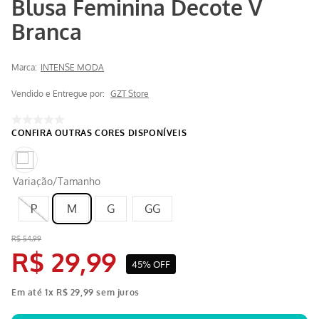
Blusa Feminina Decote V
Branca
Marca:
INTENSE MODA
Vendido e Entregue por:
GZT Store
Variação/Tamanho
P
M
G
GG
R$
54
,
99
R$
29
,
99
45%
OFF
Em até
1
x
R$
29
,
99
sem juros