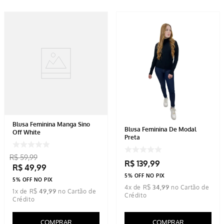
Blusa Feminina Manga Sino
Blusa Feminina De Modal
Off White
Preta
R$
59
,
99
R$
139
,
99
R$
49
,
99
5% OFF NO PIX
5% OFF NO PIX
4
x de
R$
34
,
99
1
x de
R$
49
,
99
COMPRAR
COMPRAR