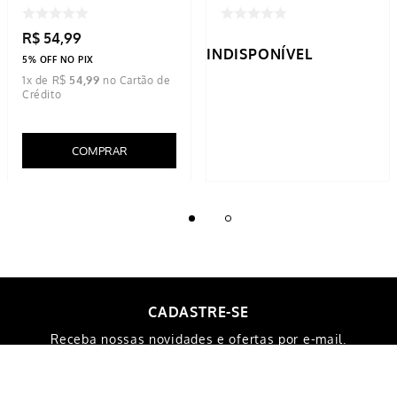
R$
54
,
99
INDISPONÍVEL
5% OFF NO PIX
1
x de
R$
54
,
99
COMPRAR
CADASTRE-SE
Receba nossas novidades e ofertas por e-mail.