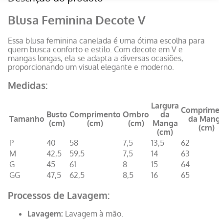
Blusa Feminina Decote V
Essa blusa feminina canelada é uma ótima escolha para
quem busca conforto e estilo. Com decote em V e
mangas longas, ela se adapta a diversas ocasiões,
proporcionando um visual elegante e moderno.
Medidas:
Largura
Comprime
Busto
Comprimento
Ombro
da
Tamanho
da Man
(cm)
(cm)
(cm)
Manga
(cm)
(cm)
P
40
58
7,5
13,5
62
M
42,5
59,5
7,5
14
63
G
45
61
8
15
64
GG
47,5
62,5
8,5
16
65
Processos de Lavagem:
Lavagem:
Lavagem à mão.