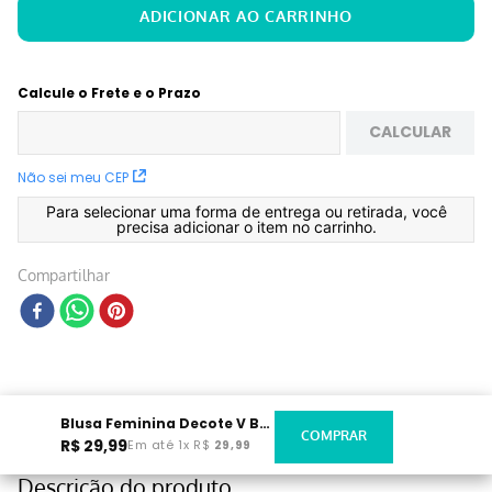
Calcule o Frete e o Prazo
CALCULAR
Não sei meu CEP
Para selecionar uma forma de entrega ou retirada, você
precisa adicionar o item no carrinho.
Compartilhar
Blusa Feminina Decote V Branca
R$
29
,
99
Em até
1
x
R$
29
,
99
Descrição do produto