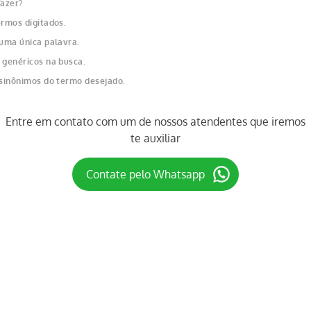
fazer?
ermos digitados.
 uma única palavra.
 genéricos na busca.
 sinônimos do termo desejado.
Entre em contato com um de nossos atendentes que iremos
te auxiliar
Contate pelo Whatsapp