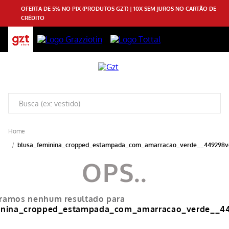
OFERTA DE 5% NO PIX (PRODUTOS GZT) | 10X SEM JUROS NO CARTÃO DE
CRÉDITO
blusa_feminina_cropped_estampada_com_amarracao_verde__449298v
ramos nenhum resultado para
inina_cropped_estampada_com_amarracao_verde__4