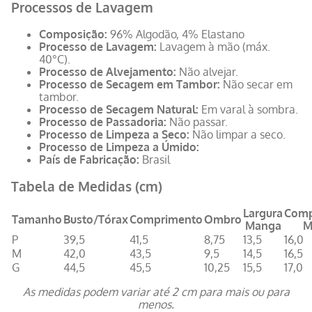
Processos de Lavagem
Composição:
96% Algodão, 4% Elastano
Processo de Lavagem:
Lavagem à mão (máx.
40°C).
Processo de Alvejamento:
Não alvejar.
Processo de Secagem em Tambor:
Não secar em
tambor.
Processo de Secagem Natural:
Em varal à sombra.
Processo de Passadoria:
Não passar.
Processo de Limpeza a Seco:
Não limpar a seco.
Processo de Limpeza a Úmido:
País de Fabricação:
Brasil
Tabela de Medidas (cm)
Largura
Comp
Tamanho
Busto/Tórax
Comprimento
Ombro
Manga
M
P
39,5
41,5
8,75
13,5
16,0
M
42,0
43,5
9,5
14,5
16,5
G
44,5
45,5
10,25
15,5
17,0
As medidas podem variar até 2 cm para mais ou para
menos.