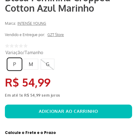
Cotton Azul Marinho
Marca:
INTENSE YOUNG
Vendido e Entregue por:
GZT Store
Variação/Tamanho
P
M
G
R$
54
,
99
Em até
1
x
R$
54
,
99
sem juros
Calcule o Frete e o Prazo