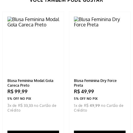
Blusa Feminina Modal Gola
Blusa Feminina Dry Force
Careca Preto
Preta
R$
99
,
99
R$
49
,
99
5% OFF NO PIX
5% OFF NO PIX
3
x de
R$
33
,
33
1
x de
R$
49
,
99