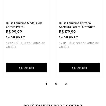
Blusa Feminina Modal Gola
Blusa Feminina Listrada
Careca Preto
Abertura Lateral Off White
R$
99
,
99
R$
179
,
99
5% OFF NO PIX
5% OFF NO PIX
3
x de
R$
33
,
33
5
x de
R$
35
,
99
COMPRAR
COMPRAR