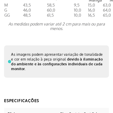
Manga
M
M
43,5
58,5
9,5
15,0
63,0
G
46,0
60,0
10,0
16,0
64,0
GG
48,5
61,5
10,0
16,5
65,0
As medidas podem variar até 2 cm para mais ou para
menos.
As imagens podem apresentar variação de tonalidade
e cor em relação à peça original
devido à iluminação
do ambiente e às configurações individuais de cada
monitor.