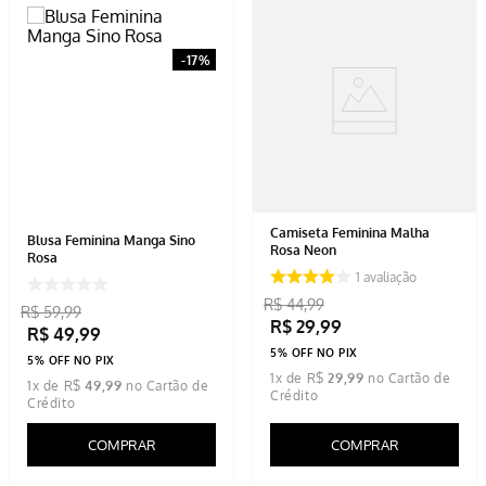
-
17%
Camiseta Feminina Malha
Blusa Feminina Manga Sino
Rosa Neon
Rosa
1
avaliação
R$
44
,
99
R$
59
,
99
R$
29
,
99
R$
49
,
99
5% OFF NO PIX
5% OFF NO PIX
1
x de
R$
29
,
99
1
x de
R$
49
,
99
COMPRAR
COMPRAR