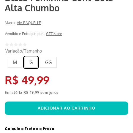
Alta Chumbo
Marca:
VIA RAQUELLE
Vendido e Entregue por:
GZT Store
Variação/Tamanho
M
G
GG
R$
49
,
99
Em até
1
x
R$
49
,
99
sem juros
Calcule o Frete e o Prazo