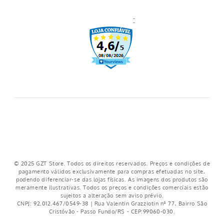
Prazo de Entrega
:
Trocas e Devoluções
Regulamento cupons
Regulamento frete grátis
Nosso crediário
© 2025 GZT Store. Todos os direitos reservados. Preços e condições de
pagamento válidos exclusivamente para compras efetuadas no site,
podendo diferenciar-se das lojas físicas. As imagens dos produtos são
meramente ilustrativas. Todos os preços e condições comerciais estão
sujeitos a alteração sem aviso prévio.
CNPJ: 92.012.467/0549-38 | Rua Valentin Grazziotin nº 77, Bairro São
Cristóvão - Passo Fundo/RS - CEP:99060-030.