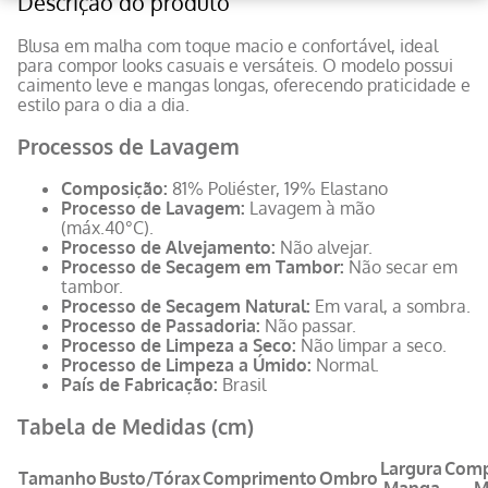
Descrição do produto
Blusa em malha com toque macio e confortável, ideal
para compor looks casuais e versáteis. O modelo possui
caimento leve e mangas longas, oferecendo praticidade e
estilo para o dia a dia.
Processos de Lavagem
Composição:
81% Poliéster, 19% Elastano
Processo de Lavagem:
Lavagem à mão
(máx.40°C).
Processo de Alvejamento:
Não alvejar.
Processo de Secagem em Tambor:
Não secar em
tambor.
Processo de Secagem Natural:
Em varal, a sombra.
Processo de Passadoria:
Não passar.
Processo de Limpeza a Seco:
Não limpar a seco.
Processo de Limpeza a Úmido:
Normal.
País de Fabricação:
Brasil
Tabela de Medidas (cm)
Largura
Comp
Tamanho
Busto/Tórax
Comprimento
Ombro