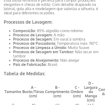
Essa blusa feminina é perfeita para compor produções
elegantes e cheias de estilo. Com detalhe drapeado na
lateral, gola alta e modelagem que valoriza a silhueta, é
ideal para diferentes ocasiões.
Processos de Lavagem:
Composição:
85% algodão como mínimo
Processo de Lavagem:
A mão
Processo de Secagem:
Em varal à sombra
Processo de Passadoria:
Temperatura máx. 110°C
Processo de Limpeza a Úmido:
Muito Suave
Processo de Secagem em Tambor:
Não secar em
tambor
Processo de Alvejamento:
Não alvejar
País de Fabricação:
Brasil
Tabela de Medidas:
D -
A -
B -
C -
Largura
Co
Tamanho
Busto/Tórax
Comprimento
Ombro
da
d
(cm)
(cm)
(cm)
Manga
(cm)