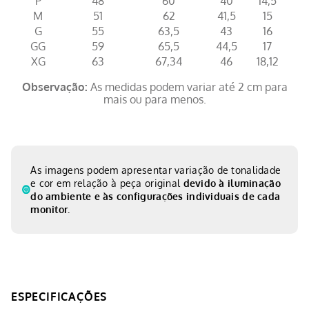
P
48
60
40
14,5
M
51
62
41,5
15
G
55
63,5
43
16
GG
59
65,5
44,5
17
XG
63
67,34
46
18,12
Observação:
As medidas podem variar até 2 cm para
mais ou para menos.
As imagens podem apresentar variação de tonalidade
e cor em relação à peça original
devido à iluminação
do ambiente e às configurações individuais de cada
monitor.