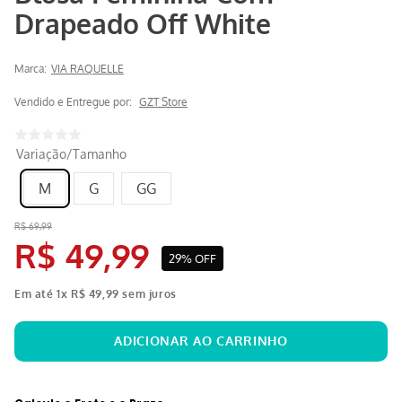
Drapeado Off White
Marca:
VIA RAQUELLE
Vendido e Entregue por:
GZT Store
Variação/Tamanho
M
G
GG
R$
69
,
99
R$
49
,
99
29%
OFF
Em até
1
x
R$
49
,
99
sem juros