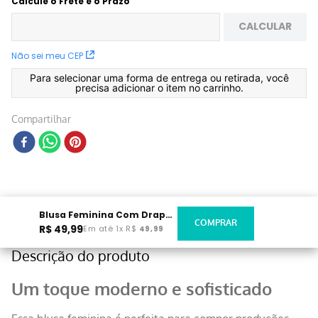
Calcule o Frete e o Prazo
CALCULAR
Não sei meu CEP
Para selecionar uma forma de entrega ou retirada, você
precisa adicionar o item no carrinho.
Compartilhar
Blusa Feminina Com Drapeado Off White
R$
49
,
99
Em até
1
x
R$
49
,
99
Descrição do produto
Um toque moderno e sofisticado