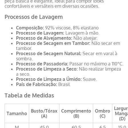
peça básica e elegante, ideal para compor looks
confortáveis e versáteis em diversas ocasiões.
Processos de Lavagem
Composição:
92% viscose, 8% elastano
Processo de Lavagem:
Lavagem à mão.
Processo de Alvejamento:
Não alvejar.
Processo de Secagem em Tambor:
Não secar em
tambor.
Processo de Secagem Natural:
Secar em varal à
sombra.
Processo de Passadoria:
Passar no máximo a 110°C.
Processo de Limpeza a Seco:
Não realizar limpeza
a seco.
Processo de Limpeza a Úmido:
Suave.
País de Fabricação:
Brasil
Tabela de Medidas
Largur
Busto/Tórax
Comprimento
Ombro
Tamanho
Mang
(A)
(B)
(C)
(D)
M
45,0
60,5
6,5
15,0