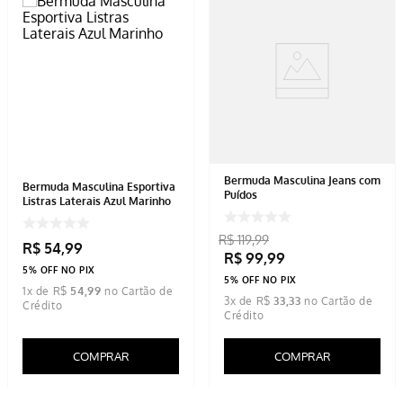
Bermuda Masculina Jeans com
Bermuda Masculina Esportiva
Puídos
Listras Laterais Azul Marinho
R$
119
,
99
R$
54
,
99
R$
99
,
99
5% OFF NO PIX
5% OFF NO PIX
1
x de
R$
54
,
99
3
x de
R$
33
,
33
COMPRAR
COMPRAR