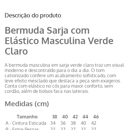
Descrição do produto
Bermuda Sarja com
Elástico Masculina Verde
Claro
A bermuda masculina em sarja verde claro traz um visual
moderno e descontraído para o dia a dia. O tom
cationizado confere um acabamento sofisticado, com
leve efeito mesclado que destaca a peça sem exageros.
Conta com elástico no cós para maior conforto, sem
cordão, além de bolsos faca nas laterais.
Medidas (cm)
Tamanho
38
40
42
44
46
A - Cintura Esticada
34
36
38
40
42
B - Entre Pernas
27
27
27
27
27