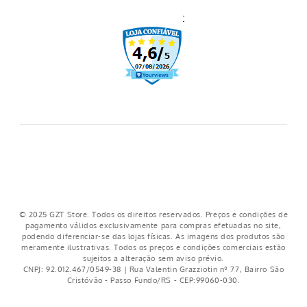
:
Trocas e Devoluções
Regulamento cupons
Regulamento frete grátis
Nosso crediário
© 2025 GZT Store. Todos os direitos reservados. Preços e condições de
pagamento válidos exclusivamente para compras efetuadas no site,
podendo diferenciar-se das lojas físicas. As imagens dos produtos são
meramente ilustrativas. Todos os preços e condições comerciais estão
sujeitos a alteração sem aviso prévio.
CNPJ: 92.012.467/0549-38 | Rua Valentin Grazziotin nº 77, Bairro São
Cristóvão - Passo Fundo/RS - CEP:99060-030.