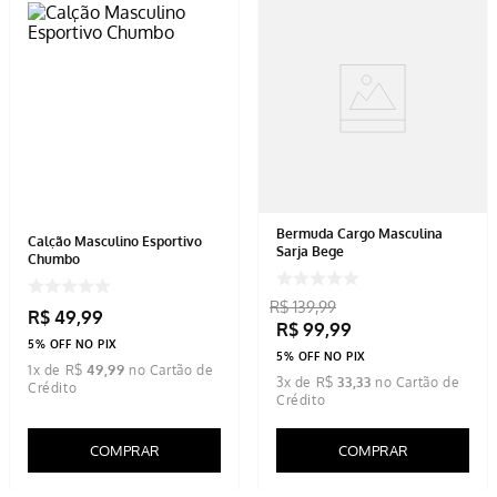
Bermuda Cargo Masculina
Calção Masculino Esportivo
Sarja Bege
Chumbo
R$
139
,
99
R$
49
,
99
R$
99
,
99
5% OFF NO PIX
5% OFF NO PIX
1
x de
R$
49
,
99
3
x de
R$
33
,
33
COMPRAR
COMPRAR