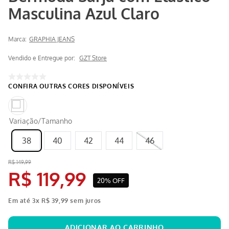
Masculina Azul Claro
Marca:
GRAPHIA JEANS
Vendido e Entregue por:
GZT Store
Variação/Tamanho
38
40
42
44
46
R$
149
,
99
R$
119
,
99
20%
OFF
Em até
3
x
R$
39
,
99
sem juros