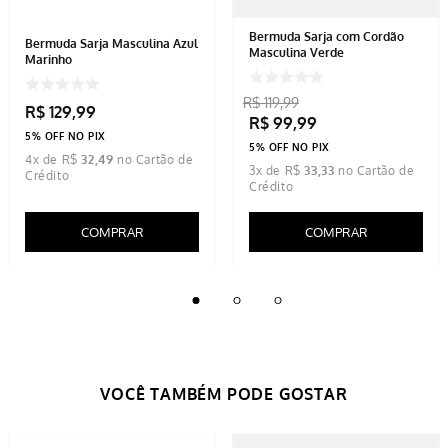
Bermuda Sarja com Cordão
Bermuda Sarja Masculina Azul
Masculina Verde
Marinho
R$
119
,
99
R$
129
,
99
R$
99
,
99
5% OFF NO PIX
5% OFF NO PIX
4
x de
R$
32
,
49
3
x de
R$
33
,
33
COMPRAR
COMPRAR