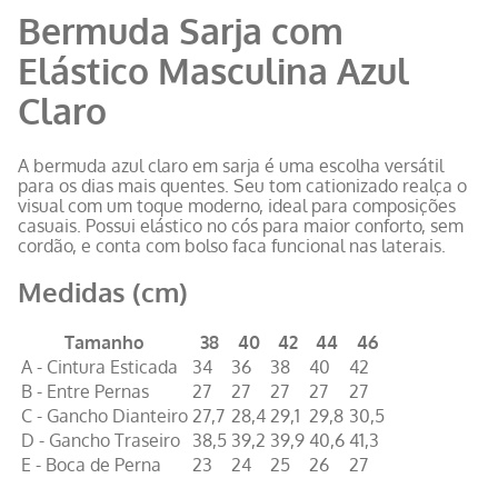
Bermuda Sarja com
Elástico Masculina Azul
Claro
A bermuda azul claro em sarja é uma escolha versátil
para os dias mais quentes. Seu tom cationizado realça o
visual com um toque moderno, ideal para composições
casuais. Possui elástico no cós para maior conforto, sem
cordão, e conta com bolso faca funcional nas laterais.
Medidas (cm)
Tamanho
38
40
42
44
46
A - Cintura Esticada
34
36
38
40
42
B - Entre Pernas
27
27
27
27
27
C - Gancho Dianteiro
27,7
28,4
29,1
29,8
30,5
D - Gancho Traseiro
38,5
39,2
39,9
40,6
41,3
E - Boca de Perna
23
24
25
26
27