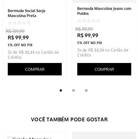
Bermuda Masculina Jeans com
Bermuda Social Sarja
Puídos
Masculina Preta
R$
119
,
99
R$
139
,
99
R$
99
,
99
R$
99
,
99
5% OFF NO PIX
5% OFF NO PIX
3
x de
R$
33
,
33
3
x de
R$
33
,
33
COMPRAR
COMPRAR