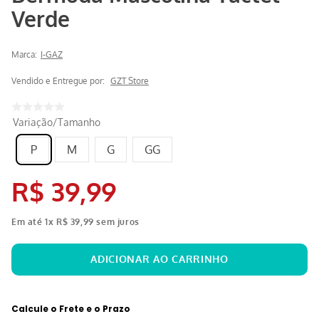
Verde
Marca:
I-GAZ
Vendido e Entregue por:
GZT Store
Variação/Tamanho
P
M
G
GG
R$
39
,
99
Em até
1
x
R$
39
,
99
sem juros
Calcule o Frete e o Prazo