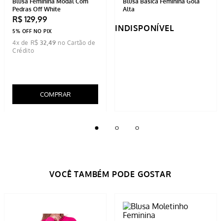
Blusa Feminina Modal Com
Blusa Básica Feminina Gola
Pedras Off White
Alta
R$
129
,
99
INDISPONÍVEL
5% OFF NO PIX
4
x de
R$
32
,
49
COMPRAR