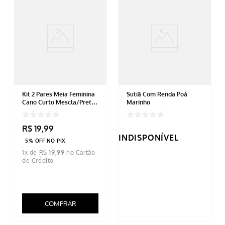
Kit 2 Pares Meia Feminina
Sutiã Com Renda Poá
Cano Curto Mescla/Preta
Marinho
Estampada 34 ao 39
R$
19
,
99
INDISPONÍVEL
5% OFF NO PIX
1
x de
R$
19
,
99
COMPRAR