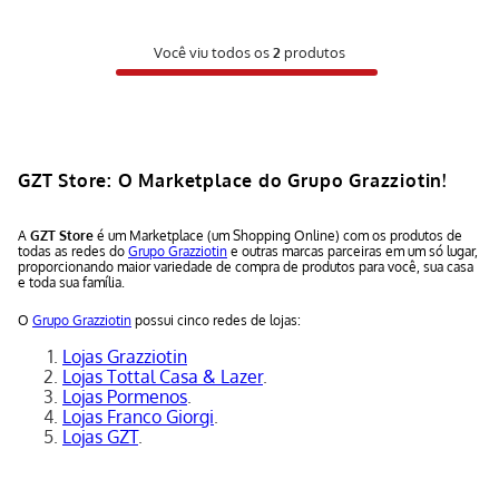
Você viu todos os
2
produtos
GZT Store: O Marketplace do Grupo Grazziotin!
A
GZT Store
é um Marketplace (um Shopping Online) com os produtos de
todas as redes do
Grupo Grazziotin
e outras marcas parceiras em um só lugar,
proporcionando maior variedade de compra de produtos para você, sua casa
e toda sua família.
O
Grupo Grazziotin
possui cinco redes de lojas:
Lojas Grazziotin
Lojas Tottal Casa & Lazer
.
Lojas Pormenos
.
Lojas Franco Giorgi
.
Lojas GZT
.