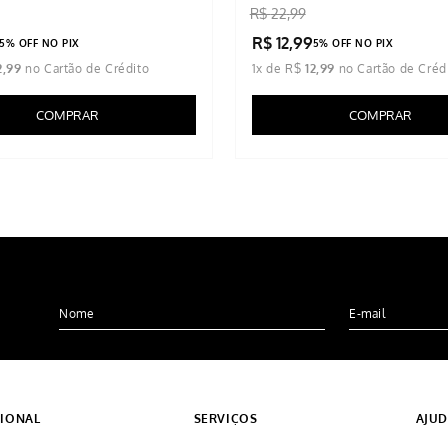
R$
22
,
99
R$
12
,
99
5% OFF NO PIX
5% OFF NO PIX
2
,
99
1
x de
R$
12
,
99
COMPRAR
COMPRAR
CIONAL
SERVIÇOS
AJU