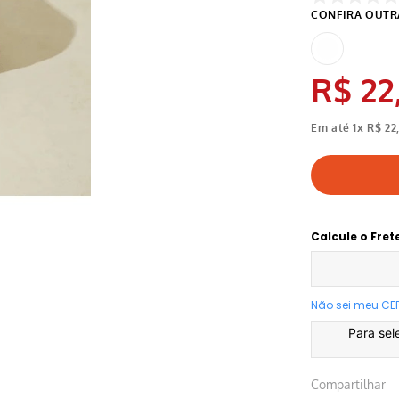
R$
22
Em até
1
x
R$
22
Calcule o Fret
Não sei meu CE
Para sel
Compartilhar