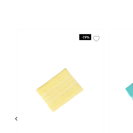
-
19%