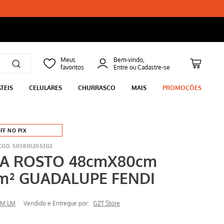
Bem-vindo,
TEIS
CELULARES
CHURRASCO
MAIS
PROMOÇÕES
FF NO PIX
503810205302
A ROSTO 48cmX80cm
m² GUADALUPE FENDI
EM LM
Vendido e Entregue por:
GZT Store