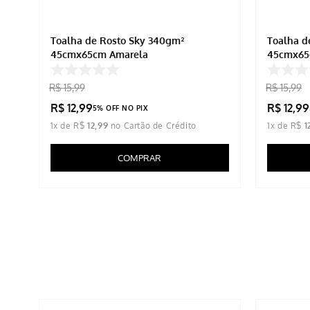
Toalha de Rosto Sky 340gm²
Toalha d
45cmx65cm Amarela
45cmx65
R$
15
,
99
R$
15
,
99
R$
12
,
99
R$
12
,
99
5% OFF NO PIX
1
x de
R$
12
,
99
1
x de
R$
1
COMPRAR