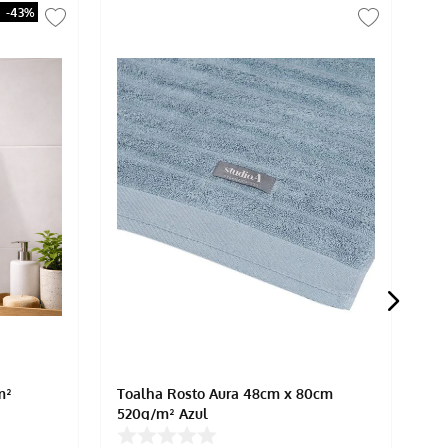
-
43%
m²
Toalha Rosto Aura 48cm x 80cm
TOALHA 
520g/m² Azul
C