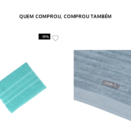
-
19%