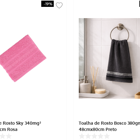
-
19%
e Rosto Sky 340mg²
Toalha de Rosto Bosco 380g
cm Rosa
48cmx80cm Preto