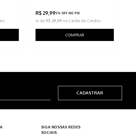
R$
29
,
99
R
5% OFF NO PIX
1
x de
R$
29
,
99
1
x
COMPRAR
CADASTRAR
DA
SIGA NOSSAS REDES
SOCIAIS