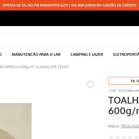
OFERTA DE 5% NO PIX (PRODUTOS GZT) | 10X SEM JUROS NO CARTÃO DE CRÉDITO
O
MANUTENÇÃO PARA O LAR
CAMPING E LAZER
ELETROPORTÁ
8cmX80cm 600g/m² GUADALUPE FENDI
5% O
513236Rosê
TOALH
600g/
Marca:
TECELAG