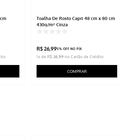
0cm
Toalha De Rosto Capri 48 cm x 80 cm
To
430g/m² Cinza
Ve
R$
R$
26
,
99
R
5% OFF NO PIX
1
x de
R$
26
,
99
1
x
COMPRAR