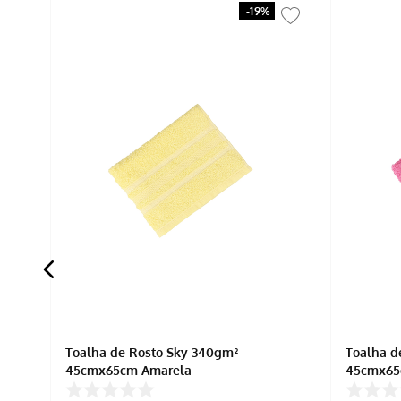
-
19%
da
Toalha de Rosto Sky 340gm²
Toalha d
45cmx65cm Amarela
45cmx65