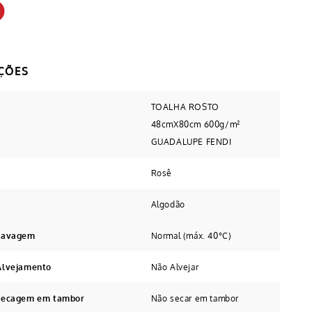
TOALHA ROSTO
48cmX80cm 600g/m²
GUADALUPE FENDI
Rosê
Algodão
 Lavagem
Normal (máx. 40°C)
Alvejamento
Não Alvejar
 secagem em tambor
Não secar em tambor