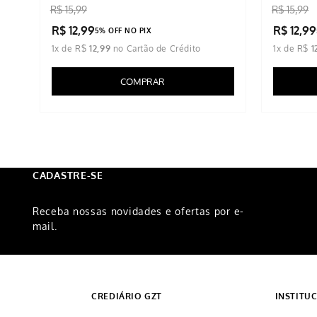
R$
15
,
99
R$
15
,
99
R$
12
,
99
R$
12
,
99
5% OFF NO PIX
1
x de
R$
12
,
99
1
x de
R$
1
COMPRAR
CADASTRE-SE
Receba nossas novidades e ofertas por e-
mail.
CREDIÁRIO GZT
INSTITU