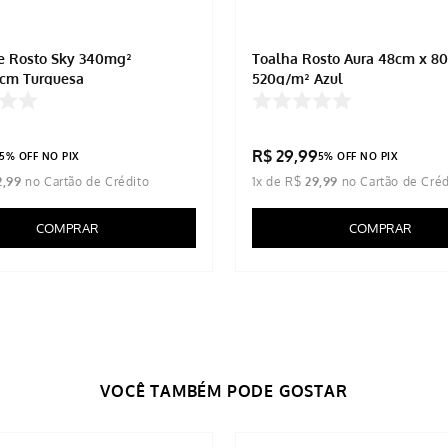
e Rosto Sky 340mg²
Toalha Rosto Aura 48cm x 8
cm Turquesa
520g/m² Azul
R$
29
,
99
5% OFF NO PIX
5% OFF NO PIX
2
,
99
1
x de
R$
29
,
99
COMPRAR
COMPRAR