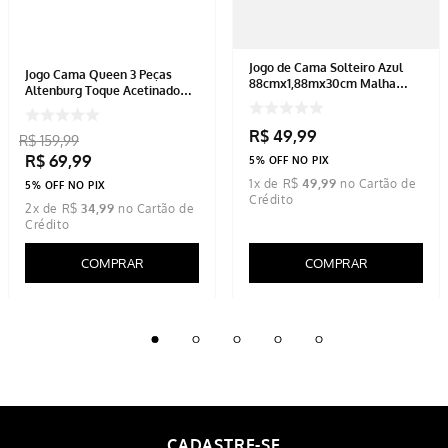
Jogo de Cama Solteiro Azul
Jogo Cama Queen 3 Peças
88cmx1,88mx30cm Malha
Altenburg Toque Acetinado
120g/m²
1,58mx1,98mx40cm
R$
49
,
99
R$
159
,
99
R$
69
,
99
5% OFF NO PIX
1
x de
R$
49
,
99
5% OFF NO PIX
2
x de
R$
34
,
99
COMPRAR
COMPRAR
CADASTRE-SE