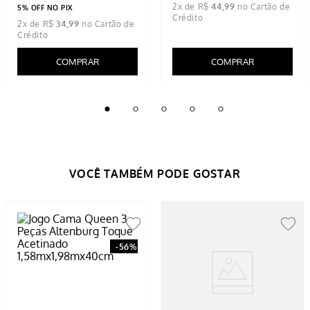
2
x de
R$
44
,
99
5% OFF NO PIX
2
x de
R$
34
,
99
COMPRAR
COMPRAR
-
56%