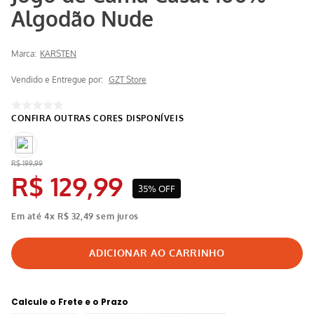
Algodão Nude
Marca:
KARSTEN
Vendido e Entregue por:
GZT Store
R$
199
,
99
R$
129
,
99
35%
OFF
Em até
4
x
R$
32
,
49
sem juros
Calcule o Frete e o Prazo